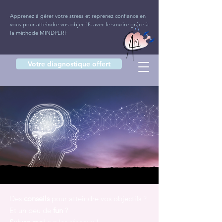
Apprenez à gérer votre stress et reprenez confiance en
vous pour atteindre vos objectifs avec le sourire grâce à
la méthode MINDPERF
Votre diagnostique offert
Des
conseils
pour atteindre vos objectifs ?
Et un peu de
fun
?